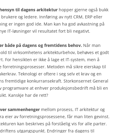
hensyn til dagens arkitektur
hopper gjerne også bukk
 brukere og ledere. Innføring av nytt CRM, ERP eller
ing er ingen god ide. Man kan ha god avkastning på
e IT-løsninger vil resultatet fort bli negativt.
ser både på dagens og fremtidens behov.
Når man
rhold til virksomhetens arkitekturbehov, behøves et godt
. For hensikten er ikke å lage et IT-system, men å
e forretningsprosesser. Metoden må sikre eierskap til
kerkrav. Teknologi er oftere i seg selv et krav og en
ens fremtidige konkurransekraft. Storkonsernet General
g av programvare at enhver produksjonsbedrift må bli en
ikt. Kanskje har de rett?
river sammenhenger
mellom prosess, IT arkitektur og
ra eier av forretningsprosessene, får man liten gevinst.
tekturen kan beskrives på forståelig vis for alle parter.
bedriftens utgangspunkt. Endringer fra dagens til