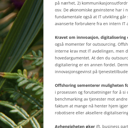
på nærhet, 2) kommunikasjonsutfordri
osv. De økonomiske gevinstene har i noe
fundamentale også at IT utvikling går 
avanserte forbrukere fra en intern IT 
Kravet om innvoasjon, digitaliserin
også momenter for outsourcing. Offsh
interne krav mot IT avdelingen, men d
hovedargumentet. At den du outsourcer
digitaliering er en annen fordel. Der
innovasjonsgevinst på tjenestetilbudet
Offshoring sementerer muligheten f
i prosessen og forutsetninger for å si
benchmarking av tjenester mot andre t
faktum at mange nå henter hjem igjen 
robotisere eller aksellere digitaliserin
Avhengigheten øker
ift. business par