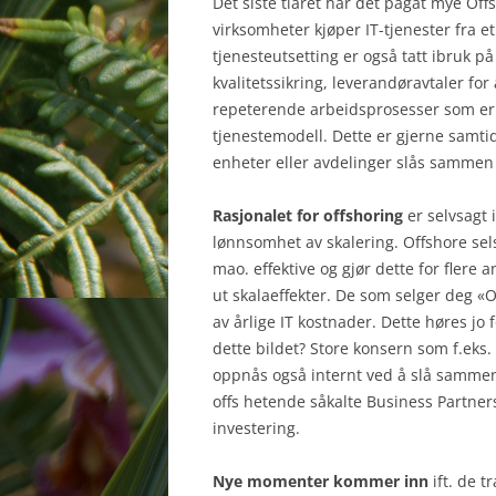
Det siste tiåret har det pågåt mye Offsh
virksomheter kjøper IT-tjenester fra e
tjenesteutsetting er også tatt ibruk på
kvalitetssikring, leverandøravtaler fo
repeterende arbeidsprosesser som er t
tjenestemodell. Dette er gjerne samti
enheter eller avdelinger slås sammen t
Rasjonalet for offshoring
er selvsagt 
lønnsomhet av skalering. Offshore sels
mao. effektive og gjør dette for fler
ut skalaeffekter. De som selger deg «
av årlige IT kostnader. Dette høres jo
dette bildet? Store konsern som f.eks. T
oppnås også internt ved å slå sammen 
offs hetende såkalte Business Partne
investering.
Nye momenter kommer inn
ift. de 