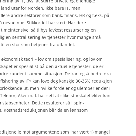
oring av IT, dvs. at større private og offentlige
STRATEGIUTVIKLING
PROSESSF
PROSESSM
CDO
t land utenfor Norden. Ikke bare IT, men
 flere andre sektorer som bank, finans, HR og f.eks. på
TIPS OG TRIKS
CIO
LITTERATU
r å nevne noe. Stikkordet har vært: Har dere
imeintensive, så tilbys lavkost ressurser og en
TEKNOLOGI
GOVERNAN
TRENING
DIGITALISE
dig en sentralisering av tjenester hvor mange små
il en stor som betjenes fra utlandet.
VIRKSOMHETSKRITISKE
INFORMASJ
IOT
CUSTOMER 
APPLIKASJONER
MANAGEME
RISIKOSTYR
IT INFRAS
i økonomisk teori – lov om spesialisering, og lov om
DIGITALISERING
ENTERPRIS
NYTTIGE V
kapet er spesialist på den aktuelle tjenester, de er
MOBILITET
e andre kunder i samme situasjon. De kan også bedre dra
PRODUCT L
TJENESTER 
Offshoring av IT» kan love deg kanskje 30-35% reduksjon
ROBOTISER
MANAGEME
 forlokkende ut, men hvilke fordeler og ulemper er der i
SOSIALE M
elenor, Aker m.fl. har sett at slike storskaleffekter kan
PROGRAMVA
stabsenheter. Dette resulterer så i spin-
rs. Kostnadsreduksjonen blir da en lønnsom
tradisjonelle mot argumentene som har vært 1) mangel