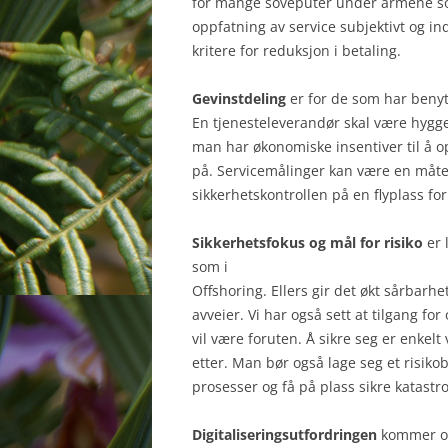
for mange soveputer under armene som
oppfatning av service subjektivt og indi
kritere for reduksjon i betaling.
Gevinstdeling
er for de som har benyt
En tjenesteleverandør skal være hygg
man har økonomiske insentiver til å op
på. Servicemålinger kan være en måte 
sikkerhetskontrollen på en flyplass fo
Sikkerhetsfokus og mål for risiko
er 
som i
Offshoring. Ellers gir det økt sårbarh
avveier. Vi har også sett at tilgang fo
vil være foruten. Å sikre seg er enkel
etter. Man bør også lage seg et risik
prosesser og få på plass sikre katast
Digitaliseringsutfordringen
kommer og