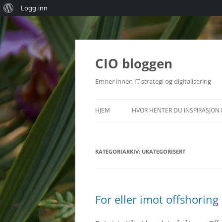
Om
Logg inn
WordPress
Hopp
til
innhold
CIO bloggen
Emner innen IT strategi og digitalisering
HJEM
HVOR HENTER DU INSPIRASJON 
KATEGORIARKIV:
UKATEGORISERT
For eller imot offshoring 