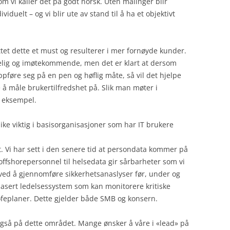
 vi kaller det på godt norsk. Uten målinger blir
viduelt – og vi blir ute av stand til å ha et objektivt
tet dette et must og resulterer i mer fornøyde kunder.
elig og imøtekommende, men det er klart at dersom
pføre seg på en pen og høflig måte, så vil det hjelpe
å måle brukertilfredshet på. Slik man møter i
r eksempel.
like viktig i basisorganisasjoner som har IT brukere
et. Vi har sett i den senere tid at persondata kommer på
r offshorepersonnel til helsedata gir sårbarheter som vi
t ved å gjennomføre sikkerhetsanaslyser før, under og
obasert ledelsessystem som kan monitorere kritiske
rofeplaner. Dette gjelder både SMB og konsern.
så på dette området. Mange ønsker å våre i «lead» på