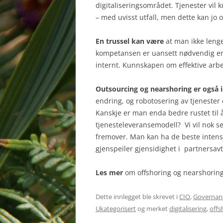
digitaliseringsområdet. Tjenester vil 
– med uvisst utfall, men dette kan jo 
En trussel kan være
at man ikke lenge
kompetansen er uansett nødvendig ent
internt. Kunnskapen om effektive arbe
Outsourcing og nearshoring er også i
endring, og robotosering av tjenester e
Kanskje er man enda bedre rustet til å
tjenesteleveransemodell? Vi vil nok s
fremover. Man kan ha de beste intens
gjenspeiler gjensidighet i partnersavta
Les mer
om offshoring og nearshoring 
Dette innlegget ble skrevet i
CIO
,
Governan
Ukategorisert
og merket
digitalisering
,
offs