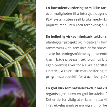
En konsulentvurdering som ikke tar 
over muligheten til å intervjue dagens
PLM system uten reell brukermedvirkn
papiret, men uten reell forankring av ny
En helhetlig virksomhetsarkitektur 
planlegger prosjekt og initiativer i fo
rammeverk – et som ikke er for snevert
støtte forretningsmålene og tilhørend
krav – både prosess-, teknologi- og bru
egen premissgiver for å sikre bedrift
Electric (GE) sier i sin markedsførin
programvarebedrift for å overleve på s
En god virksomhetsarkitektur besk
organisasjon. Uten en god forståelse f
Det er derfor viktig at virksomhetsarki
Tilstrekkelig analyse må også til for 