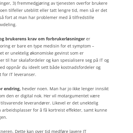
nger, 3) fremmedgjøring av tjenesten overfor brukere
n tilfeller uteblitt eller tatt lengre tid, men så er det
så fort at man har problemer med å tilfredstille
avdeling.
g og brukerens krav om forbrukerløsninger
er
oring er bare en type medisin for et symptom –
et er unektelig økonomiske gevinst som er
 til har skalafordeler og kan spesialisere seg på IT og
med oppnår du ideelt sett både kostnadsfordeler og
 for IT leveranser.
or endring,
hevder noen. Man har jo ikke lenger innsikt
 om den er digital nok. Her vil motargumentet være
ilsvarende leverandører. Likevel er det unektelig
arbeidsplasser for å få kortreist effekter, samt kunne
gen.
tneren. Dette kan over tid medføre lavere IT