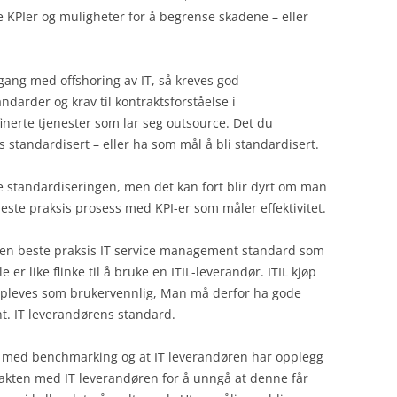
e KPIer og muligheter for å begrense skadene – eller
gang med offshoring av IT, så kreves god
darder og krav til kontraktsforståelse i
inerte tjenester som lar seg outsource. Det du
s standardisert – eller ha som mål å bli standardisert.
e standardiseringen, men det kan fort blir dyrt om man
este praksis prosess med KPI-er som måler effektivitet.
r en beste praksis IT service management standard som
e er like flinke til å bruke en ITIL-leverandør. ITIL kjøp
 oppleves som brukervennlig, Man må derfor ha gode
iht. IT leverandørens standard.
g med benchmarking og at IT leverandøren har opplegg
akten med IT leverandøren for å unngå at denne får