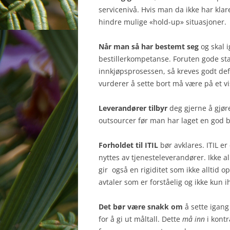
servicenivå. Hvis man da ikke har klar
hindre mulige «hold-up» situasjoner.
Når man så har bestemt seg
og skal i
bestillerkompetanse. Foruten gode stan
innkjøpsprosessen, så kreves godt def
vurderer å sette bort må være på et vi
Leverandører tilbyr
deg gjerne å gjør
outsourcer før man har laget en god b
Forholdet til ITIL
bør avklares. ITIL e
nyttes av tjenesteleverandører. Ikke all
gir også en rigiditet som ikke alltid
avtaler som er forståelig og ikke kun 
Det bør være snakk om
å sette igan
for å gi ut måltall. Dette
må inn
i kontr