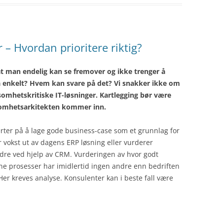
 – Hvordan prioritere riktig?
at man endelig kan se fremover og ikke trenger å
 så enkelt? Hvem kan svare på det? Vi snakker ikke om
mhetskritiske IT-løsninger. Kartlegging bør være
rksomhetsarkitekten kommer inn.
rter på å lage gode business-case som et grunnlag for
ar vokst ut av dagens ERP løsning eller vurderer
dre ved hjelp av CRM. Vurderingen av hvor godt
ne prosesser har imidlertid ingen andre enn bedriften
 Her kreves analyse. Konsulenter kan i beste fall være