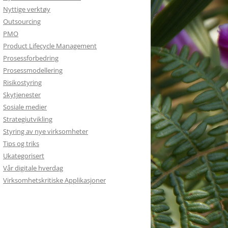
Nyttige verktøy
Outsourcing
PMO
Product Lifecycle Management
Prosessforbedring
Prosessmodellering
Risikostyring
Skytjenester
Sosiale medier
Strategiutvikling
Styring av nye virksomheter
Tips og triks
Ukategorisert
Vår digitale hverdag
Virksomhetskritiske Applikasjoner