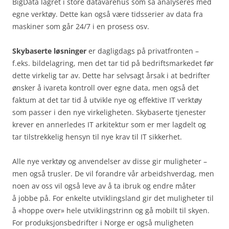
BigData lagret i store datavarehus som så analyseres med
egne verktøy. Dette kan også være tidsserier av data fra
maskiner som går 24/7 i en prosess osv.
Skybaserte løsninger
er dagligdags på privatfronten –
f.eks. bildelagring, men det tar tid på bedriftsmarkedet før
dette virkelig tar av. Dette har selvsagt årsak i at bedrifter
ønsker å ivareta kontroll over egne data, men også det
faktum at det tar tid å utvikle nye og effektive IT verktøy
som passer i den nye virkeligheten. Skybaserte tjenester
krever en annerledes IT arkitektur som er mer lagdelt og
tar tilstrekkelig hensyn til nye krav til IT sikkerhet.
Alle nye verktøy og anvendelser av disse gir muligheter –
men også trusler. De vil forandre vår arbeidshverdag, men
noen av oss vil også leve av å ta ibruk og endre måter
å jobbe på. For enkelte utviklingsland gir det muligheter til
å «hoppe over» hele utviklingstrinn og gå mobilt til skyen.
For produksjonsbedrifter i Norge er også muligheten