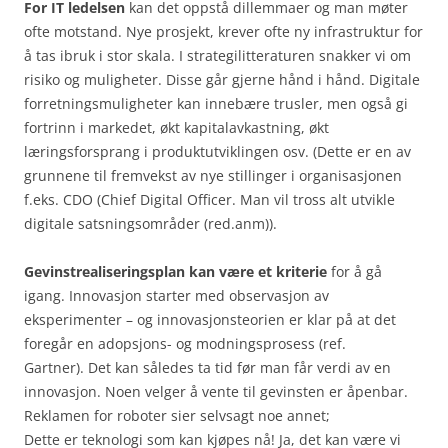
For IT ledelsen
kan det oppstå dillemmaer og man møter
ofte motstand. Nye prosjekt, krever ofte ny infrastruktur for
å tas ibruk i stor skala. I strategilitteraturen snakker vi om
risiko og muligheter. Disse går gjerne hånd i hånd. Digitale
forretningsmuligheter kan innebære trusler, men også gi
fortrinn i markedet, økt kapitalavkastning, økt
læringsforsprang i produktutviklingen osv. (Dette er en av
grunnene til fremvekst av nye stillinger i organisasjonen
f.eks. CDO (Chief Digital Officer. Man vil tross alt utvikle
digitale satsningsområder (red.anm)).
Gevinstrealiseringsplan kan være et kriterie
for å gå
igang. Innovasjon starter med observasjon av
eksperimenter – og innovasjonsteorien er klar på at det
foregår en adopsjons- og modningsprosess (ref.
Gartner). Det kan således ta tid før man får verdi av en
innovasjon. Noen velger å vente til gevinsten er åpenbar.
Reklamen for roboter sier selvsagt noe annet;
Dette er teknologi som kan kjøpes nå! Ja, det kan være vi