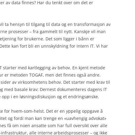
er av data finnes? Har du tenkt over om det er
il ta hensyn til tilgang til data og en transformasjon av
rne prosesser – fra gammelt til nytt. Kanskje vil man
betjening for brukerne. Det som ligger i bånn er
ette kan fort bli en unnskyldning for intern IT. Vi har
T starter med kartlegging av behov. En kjent metode
ktur er metoden TOGAF, men det finnes også andre.
sider av virksomhetens behov. Det starter med krav til
 og med basale krav; Dernest dokumenteres dagens IT
de opp i en løsningsdiskusjon og et endringsønske.
ke for hvem-som-helst. Det er en yppelig oppgave å
litet og fordi man kan trenge en «uavhengig advokat»
es få om noen ansatte som har full oversikt over alle
nfrastruktur, alle interne arbeidsprosesser – og ikke