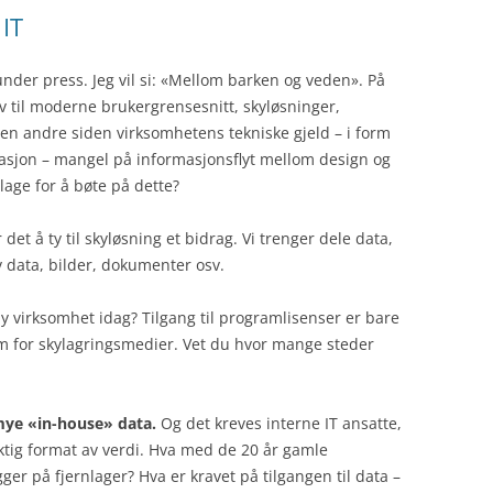
 IT
STRATEGIUTVIKLING
PROSESSF
PROSESSM
CDO
TIPS OG TRIKS
CIO
LITTERATU
under press. Jeg vil si: «Mellom barken og veden». På
 til moderne brukergrensesnitt, skyløsninger,
TEKNOLOGI
GOVERNAN
TRENING
DIGITALISE
å den andre siden virksomhetens tekniske gjeld – i form
masjon – mangel på informasjonsflyt mellom design og
VIRKSOMHETSKRITISKE
INFORMASJ
IOT
CUSTOMER 
lage for å bøte på dette?
APPLIKASJONER
MANAGEME
RISIKOSTYR
IT INFRAS
DIGITALISERING
ENTERPRIS
NYTTIGE V
et å ty til skyløsning et bidrag. Vi trenger dele data,
MOBILITET
v data, bilder, dokumenter osv.
PRODUCT L
TJENESTER 
ROBOTISER
MANAGEME
y virksomhet idag? Tilgang til programlisenser er bare
SOSIALE M
form for skylagringsmedier. Vet du hvor mange steder
PROGRAMVA
 mye «in-house» data.
Og det kreves interne IT ansatte,
 riktig format av verdi. Hva med de 20 år gamle
er på fjernlager? Hva er kravet på tilgangen til data –