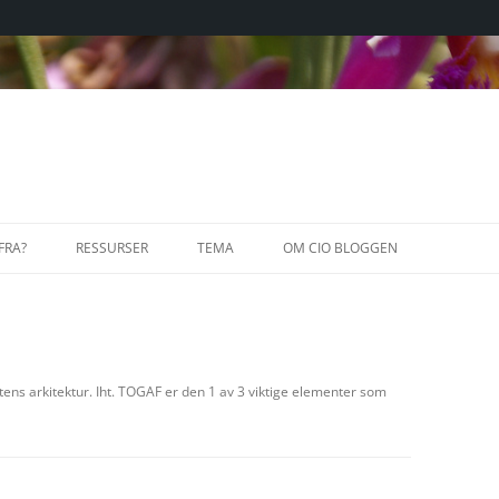
FRA?
RESSURSER
TEMA
OM CIO BLOGGEN
ARTIKLER
INNOVASJONSLEDELSE
ENTREPREN
LEDELSE
GOVERNAN
KURS OG K
etens arkitektur. Iht. TOGAF er den 1 av 3 viktige elementer som
ENTREPRE
NY VIRKSOMHETSARKITEKTUR
MARKEDSFØ
ENTERPRIS
STYRING A
OUTSOURCING
MOTIVASJO
IT INFRAS
CROWDSOU