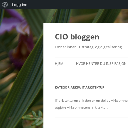
Om
Logg inn
WordPress
Hopp
til
innhold
CIO bloggen
Emner innen IT strategi og digitalisering
HJEM
HVOR HENTER DU INSPIRASJON 
KATEGORIARKIV:
IT ARKITEKTUR
IT arkitekturen slik den er en del av virksomh
utgjøre virksomhetens arkitektur.