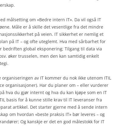
erskap.
d målsetting om «Bedre intern IT». Da vil også IT
ene. Måle er å skille det vesentlige fra det mindre
masjonssikkerhet på veien. IT sikkerhet er nemlig et
plan på IT – og ofte uteglemt. Hva med sårbarhet for
 bedriften global eksponering; Tilgang til data via
osv. øker trusselen, men den kan samtidig enkelt
tegi.
 organiseringen av IT kommer du nok ikke utenom ITIL
ce organisasjoner). Har du planer om – eller vurderer
 på hva du gjør internt og hva du kan kjøpe som en IT
IL basis for å kunne stille krav til IT leveranser fra
parat artikkel. Det starter gjerne med å sende intern
skap om hvordan «beste praksis IT» bør leveres – og
erandører; Og kanskje er det en god målestokk for IT