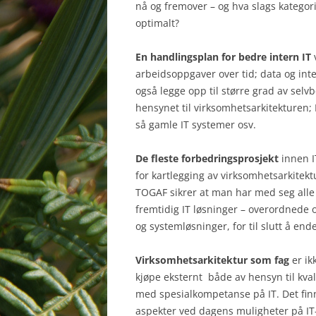
nå og fremover – og hva slags kategori
optimalt?
En handlingsplan for bedre intern IT
v
arbeidsoppgaver over tid; data og inte
også legge opp til større grad av selv
hensynet til virksomhetsarkitekturen; D
så gamle IT systemer osv.
De fleste forbedringsprosjekt
innen I
for kartlegging av virksomhetsarkite
TOGAF sikrer at man har med seg alle 
fremtidig IT løsninger – overordnede
og systemløsninger, for til slutt å en
Virksomhetsarkitektur som fag
er ik
kjøpe eksternt både av hensyn til kva
med spesialkompetanse på IT. Det finn
aspekter ved dagens muligheter på IT-i