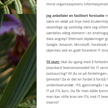
minst organisasjonens informasjonsei
Jeg anbefaler en fasilitert forstudie
me
være en aktør på linje med brukermiljø
vesentlige og samtidig sikre seg infor
særdeles viktig element i en endrings
data angrep? Ettersom skyløsninger gir
Google, Amazon, Microsoft, Facebook 
skjermes ved en godt forankret IT stra
Til slutt:
Skal du igang med å forbedre
(standard leveransemodell for IT servi
outsourcing? Vil du se på fordelingen
tjeneste? Da er det en fordel å forstå IT
underleverandør. ITIL gjennomgås i se
IT på ITIL kurs. Da får man både kunn
man kan stille krav om ITIL mot IT lev
internt?