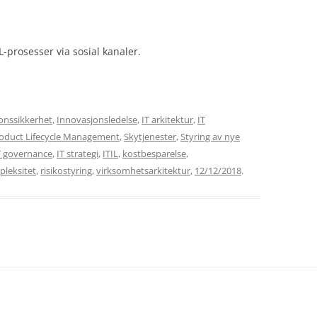
L-prosesser via sosial kanaler.
onssikkerhet
,
Innovasjonsledelse
,
IT arkitektur
,
IT
oduct Lifecycle Management
,
Skytjenester
,
Styring av nye
T governance
,
IT strategi
,
ITIL
,
kostbesparelse
,
leksitet
,
risikostyring
,
virksomhetsarkitektur
,
12/12/2018
.