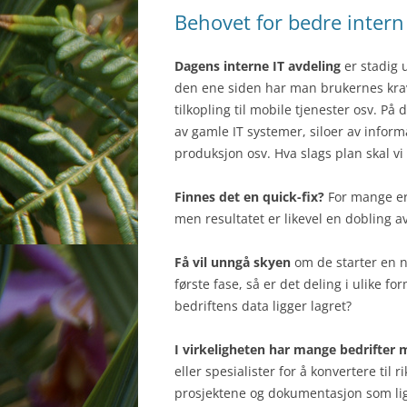
Behovet for bedre intern
Dagens interne IT avdeling
er stadig 
den ene siden har man brukernes krav
tilkopling til mobile tjenester osv. P
av gamle IT systemer, siloer av infor
produksjon osv. Hva slags plan skal vi 
Finnes det en quick-fix?
For mange er d
men resultatet er likevel en dobling a
Få vil unngå skyen
om de starter en n
første fase, så er det deling i ulike 
bedriftens data ligger lagret?
I virkeligheten har mange bedrifter
eller spesialister for å konvertere til
prosjektene og dokumentasjon som ligg