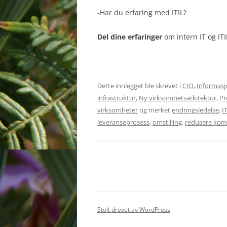
-Har du erfaring med ITIL?
Del dine erfaringer
om intern IT og ITI
Dette innlegget ble skrevet i
CIO
,
Informasj
infrastruktur
,
Ny virksomhetsarkitektur
,
Pr
virksomheter
og merket
endringsledelse
,
I
leveranseprosess
,
omstilling
,
redusere komp
Stolt drevet av WordPress