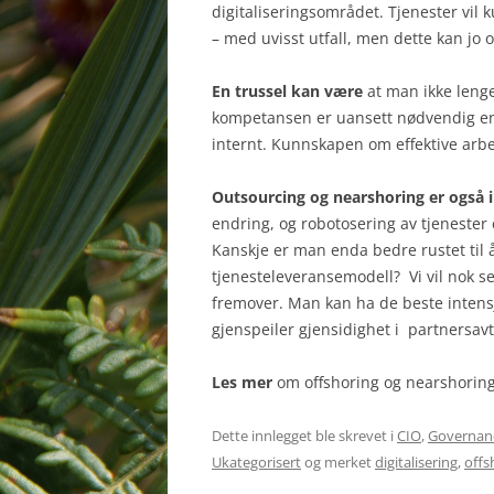
digitaliseringsområdet. Tjenester vil 
– med uvisst utfall, men dette kan jo 
En trussel kan være
at man ikke lenge
kompetansen er uansett nødvendig ent
internt. Kunnskapen om effektive arbe
Outsourcing og nearshoring er også i
endring, og robotosering av tjenester e
Kanskje er man enda bedre rustet til å
tjenesteleveransemodell? Vi vil nok s
fremover. Man kan ha de beste intens
gjenspeiler gjensidighet i partnersavta
Les mer
om offshoring og nearshoring 
Dette innlegget ble skrevet i
CIO
,
Governan
Ukategorisert
og merket
digitalisering
,
offs