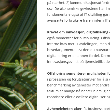
på nærhet, 2) kommunikasjonsutfordri
osv. De økonomiske gevinstene har i noe
fundamentale også at IT utvikling går 
avanserte forbrukere fra en intern IT 
Kravet om innvoasjon, digitaliserin
også momenter for outsourcing. Offsh
interne krav mot IT avdelingen, men d
hovedargumentet. At den du outsourcer
digitaliering er en annen fordel. Der
innovasjonsgevinst på tjenestetilbudet
Offshoring sementerer muligheten f
i prosessen og forutsetninger for å si
benchmarking av tjenester mot andre t
faktum at mange nå henter hjem igjen 
robotisere eller aksellere digitaliserin
Avhengigheten øker
ift. business par