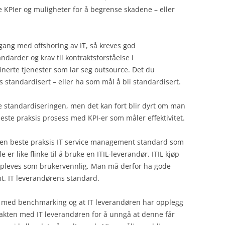
e KPIer og muligheter for å begrense skadene – eller
gang med offshoring av IT, så kreves god
darder og krav til kontraktsforståelse i
inerte tjenester som lar seg outsource. Det du
s standardisert – eller ha som mål å bli standardisert.
e standardiseringen, men det kan fort blir dyrt om man
este praksis prosess med KPI-er som måler effektivitet.
r en beste praksis IT service management standard som
e er like flinke til å bruke en ITIL-leverandør. ITIL kjøp
 oppleves som brukervennlig, Man må derfor ha gode
iht. IT leverandørens standard.
g med benchmarking og at IT leverandøren har opplegg
akten med IT leverandøren for å unngå at denne får