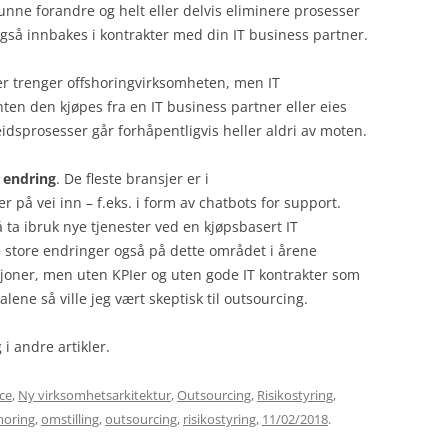
kunne forandre og helt eller delvis eliminere prosesser
også innbakes i kontrakter med din IT business partner.
r trenger offshoringvirksomheten, men IT
en den kjøpes fra en IT business partner eller eies
idsprosesser går forhåpentligvis heller aldri av moten.
 endring
. De fleste bransjer er i
r på vei inn – f.eks. i form av chatbots for support.
 ta ibruk nye tjenester ved en kjøpsbasert IT
e store endringer også på dette området i årene
joner, men uten KPIer og uten gode IT kontrakter som
lene så ville jeg vært skeptisk til outsourcing.
i andre artikler.
ce
,
Ny virksomhetsarkitektur
,
Outsourcing
,
Risikostyring
,
horing
,
omstilling
,
outsourcing
,
risikostyring
,
11/02/2018
.