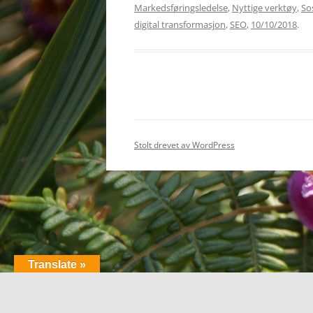
Markedsføringsledelse
,
Nyttige verktøy
,
So
digital transformasjon
,
SEO
,
10/10/2018
.
Stolt drevet av WordPress
Translate »