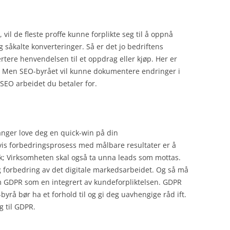
il de fleste proffe kunne forplikte seg til å oppnå
g såkalte konverteringer. Så er det jo bedriftens
rtere henvendelsen til et oppdrag eller kjøp. Her er
p. Men SEO-byrået vil kunne dokumentere endringer i
 SEO arbeidet du betaler for.
anger love deg en quick-win på din
vis forbedringsprosess med målbare resultater er å
ak; Virksomheten skal også ta unna leads som mottas.
g forbedring av det digitale markedsarbeidet. Og så må
 GDPR som en integrert av kundeforpliktelsen. GDPR
rå bør ha et forhold til og gi deg uavhengige råd ift.
 til GDPR.