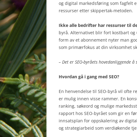
og digital markedsføring som fagfelt 
ressurser etter skippertak-metoden.
Ikke alle bedrifter har ressurser til d
byrå. Alternativet blir fort kostbart o
form av et abonnement nyter man godt
som primærfokus at din virksomhet sk
– Det er SEO-byråets hovedanliggende å s
Hvordan gå i gang med SEO?
En henvendelse til SEO-byrå vil ofte r
er mulig innen visse rammer. En konsu
ranking, søkeord og mulige markedsst
rapport hos SEO-byrået som gir en før
innsatsplan for oppskalering av digita
og strategiarbeid som verdiøkende tje