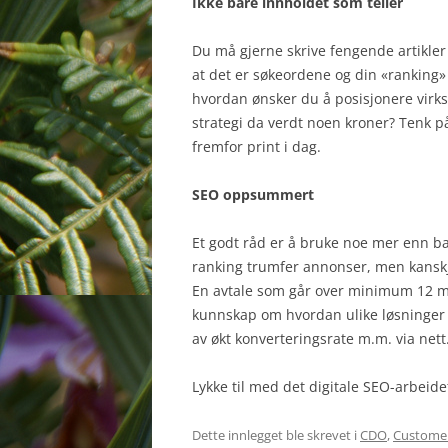
Ikke bare innholdet som teller
Du må gjerne skrive fengende artikler
at det er søkeordene og din «ranking» 
hvordan ønsker du å posisjonere virkso
strategi da verdt noen kroner? Tenk p
fremfor print i dag.
SEO oppsummert
Et godt råd er å bruke noe mer enn b
ranking trumfer annonser, men kanskje
En avtale som går over minimum 12 må
kunnskap om hvordan ulike løsninger v
av økt konverteringsrate m.m. via nett
Lykke til med det digitale SEO-arbeide
Dette innlegget ble skrevet i
CDO
,
Customer