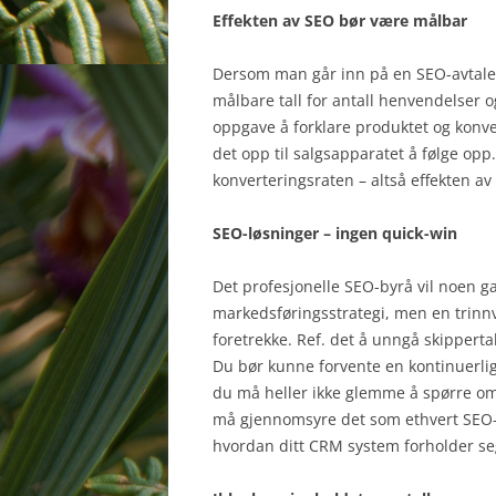
Effekten av SEO bør være målbar
Dersom man går inn på en SEO-avtale, v
målbare tall for antall henvendelser o
oppgave å forklare produktet og konve
det opp til salgsapparatet å følge op
konverteringsraten – altså effekten av
SEO-løsninger – ingen quick-win
Det profesjonelle SEO-byrå vil noen g
markedsføringsstrategi, men en trinn
foretrekke. Ref. det å unngå skippert
Du bør kunne forvente en kontinuerli
du må heller ikke glemme å spørre om
må gjennomsyre det som ethvert SEO-by
hvordan ditt CRM system forholder seg