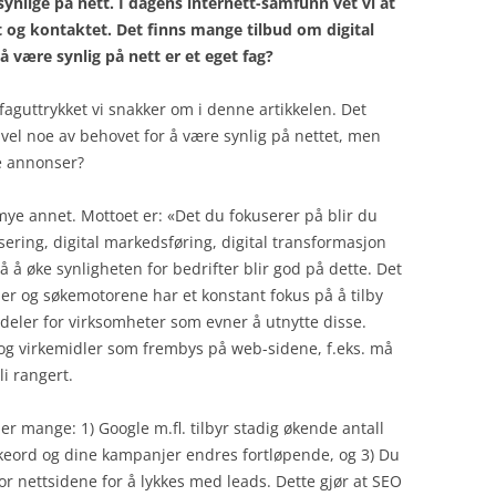
ynlige på nett. I dagens internett-samfunn vet vi at
STRATEGIUTVIKLING
PROSESSF
PROSESSM
CDO
t og kontaktet. Det finns mange tilbud om digital
 være synlig på nett er et eget fag?
TIPS OG TRIKS
CIO
LITTERATU
faguttrykket vi snakker om i denne artikkelen. Det
TEKNOLOGI
GOVERNAN
TRENING
DIGITALISE
 vel noe av behovet for å være synlig på nettet, men
e annonser?
VIRKSOMHETSKRITISKE
INFORMASJ
IOT
CUSTOMER 
APPLIKASJONER
MANAGEME
RISIKOSTYR
IT INFRAS
ye annet. Mottoet er: «Det du fokuserer på blir du
DIGITALISERING
ENTERPRIS
NYTTIGE V
sering, digital markedsføring, digital transformasjon
MOBILITET
å øke synligheten for bedrifter blir god på dette. Det
PRODUCT L
TJENESTER 
ler og søkemotorene har et konstant fokus på å tilby
ROBOTISER
MANAGEME
rdeler for virksomheter som evner å utnytte disse.
SOSIALE M
 og virkemidler som frembys på web-sidene, f.eks. må
PROGRAMVA
li rangert.
er mange: 1) Google m.fl. tilbyr stadig økende antall
 søkeord og dine kampanjer endres fortløpende, og 3) Du
r nettsidene for å lykkes med leads. Dette gjør at SEO