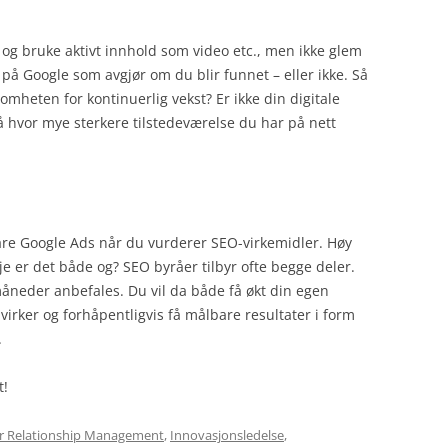
 og bruke aktivt innhold som video etc., men ikke glem
på Google som avgjør om du blir funnet – eller ikke. Så
mheten for kontinuerlig vekst? Er ikke din digitale
å hvor mye sterkere tilstedeværelse du har på nett
are Google Ads når du vurderer SEO-virkemidler. Høy
 er det både og? SEO byråer tilbyr ofte begge deler.
neder anbefales. Du vil da både få økt din egen
irker og forhåpentligvis få målbare resultater i form
.
t!
 Relationship Management
,
Innovasjonsledelse
,