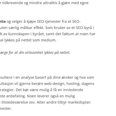
er tidkrevende og mindre attraktiv å gjøre med egne
ette
og velger å kjøpe SEO-tjenester fra et SEO-
g uten særlig målbar effekt. Som bruker av et SEO-byrå i
 av kunnskapen i byrået, samt det faktum at noen har
al lykkes på nettet som medium.
ørge for at din virksomhet lykkes på nettet.
esultere i en analyse basert på dine ønsker og hva som
ltasjon vil gjerne berøre web-design, hosting, dagens
rategier. Det bør være mulig å få en innledende
ste anbefaling. Noen leverer også en mulig
l tilstedeværelse osv. Atter andre tilbyr markedsplan
nester.