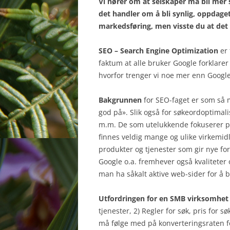
Vi hører om at selskaper må bli mer s
det handler om å bli synlig, oppdage
markedsføring, men visste du at det å
SEO – Search Engine Optimization
er 
faktum at alle bruker Google forklarer
hvorfor trenger vi noe mer enn Googl
Bakgrunnen
for SEO-faget er som så m
god på». Slik også for søkeordoptimali
m.m. De som utelukkende fokuserer på 
finnes veldig mange og ulike virkemid
produkter og tjenester som gir nye fo
Google o.a. fremhever også kvaliteter
man ha såkalt aktive web-sider for å b
Utfordringen for en SMB virksomhet
tjenester, 2) Regler for søk, pris for
må følge med på konverteringsraten fo