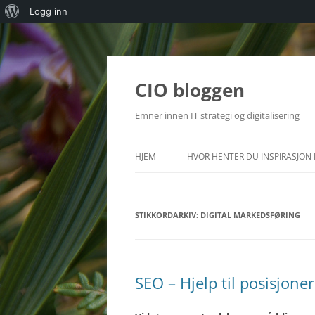
Om
Logg inn
WordPress
Hopp
til
innhold
CIO bloggen
Emner innen IT strategi og digitalisering
HJEM
HVOR HENTER DU INSPIRASJON 
STIKKORDARKIV:
DIGITAL MARKEDSFØRING
SEO – Hjelp til posisjone