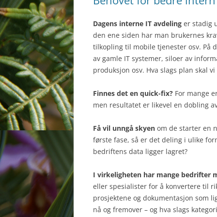
Behovet for bedre intern
Dagens interne IT avdeling
er stadig 
den ene siden har man brukernes krav
tilkopling til mobile tjenester osv. P
av gamle IT systemer, siloer av infor
produksjon osv. Hva slags plan skal vi 
Finnes det en quick-fix?
For mange er d
men resultatet er likevel en dobling a
Få vil unngå skyen
om de starter en n
første fase, så er det deling i ulike 
bedriftens data ligger lagret?
I virkeligheten har mange bedrifter
eller spesialister for å konvertere til
prosjektene og dokumentasjon som ligg
nå og fremover – og hva slags kategori