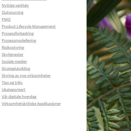
Nyttige verktøy
Outsourcing
PMO
Product Lifecycle Management
Prosessforbedring
Prosessmodellering
Risikostyring
Skytjenester
Sosiale medier
Strategiutvikling
Styring av nye virksomheter
Tips og triks
Ukategorisert
Vår digitale hverdag
Virksomhetskritiske Applikasjoner