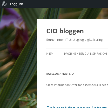
Om
Logg inn
WordPress
Hopp
til
innhold
CIO bloggen
Emner innen IT strategi og digitalisering
HJEM
HVOR HENTER DU INSPIRASJON 
KATEGORIARKIV:
CIO
Chief Information Offer for eksempel slik det e