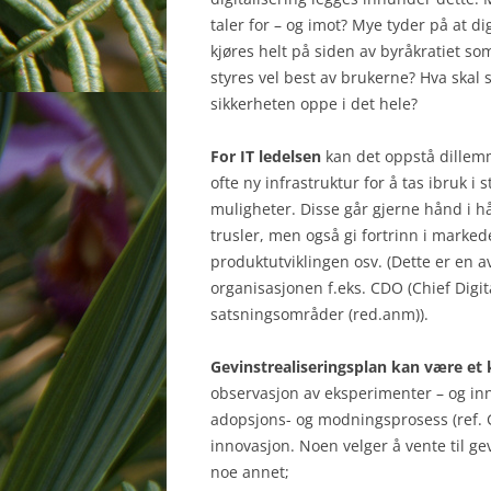
taler for – og imot? Mye tyder på at dig
kjøres helt på siden av byråkratiet s
styres vel best av brukerne? Hva skal s
sikkerheten oppe i det hele?
For IT ledelsen
kan det oppstå dillem
ofte ny infrastruktur for å tas ibruk i s
muligheter. Disse går gjerne hånd i h
trusler, men også gi fortrinn i markede
produktutviklingen osv. (Dette er en av
organisasjonen f.eks. CDO (Chief Digital
satsningsområder (red.anm)).
Gevinstrealiseringsplan kan være et 
observasjon av eksperimenter – og inn
adopsjons- og modningsprosess (ref. Ga
innovasjon. Noen velger å vente til ge
noe annet;