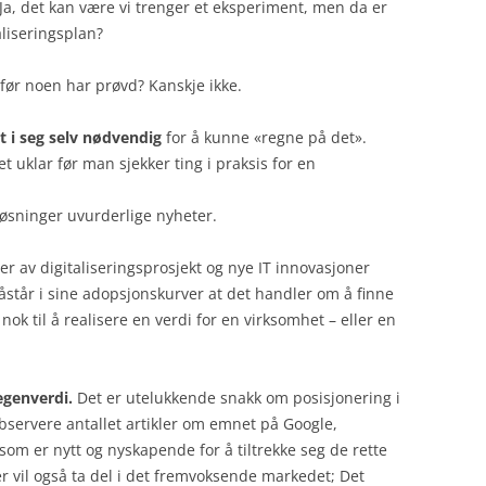
Ja, det kan være vi trenger et eksperiment, men da er
aliseringsplan?
 før noen har prøvd? Kanskje ikke.
 i seg selv nødvendig
for å kunne «regne på det».
 uklar før man sjekker ting i praksis for en
yløsninger uvurderlige nyheter.
ater av digitaliseringsprosjekt og nye IT innovasjoner
åstår i sine adopsjonskurver at det handler om å finne
k til å realisere en verdi for en virksomhet – eller en
egenverdi.
Det er utelukkende snakk om posisjonering i
servere antallet artikler om emnet på Google,
 som er nytt og nyskapende for å tiltrekke seg de rette
r vil også ta del i det fremvoksende markedet; Det