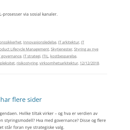
L-prosesser via sosial kanaler.
onssikkerhet
,
Innovasjonsledelse
,
IT arkitektur
,
IT
oduct Lifecycle Management
,
Skytjenester
,
Styring av nye
T governance
,
IT strategi
,
ITIL
,
kostbesparelse
,
leksitet
,
risikostyring
,
virksomhetsarkitektur
,
12/12/2018
.
 har flere sider
gendaen. Hvilke tiltak virker – og hva er verdien av
 en styringsmodell? Hva med governance? Disse og flere
 står foran nye strategiske valg.