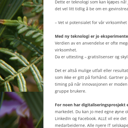
Dette er teknologi som kan kjøpes nå! 
det vel litt tidlig å be om en gevinstre
– Vet vi potensialet for vår virksomhet
Med ny teknologi er jo eksperimentet
Verdien av en anvendelse er ofte meget
virksomhet.
Da er uttesting – gratislisenser og sk
Det er altså mulige utfall eller result
som ikke er gitt på forhånd. Gartner p
timing på når innovasjonen er moden no
gruppe brukere.
For noen har digitaliseringsprosjekt 
markedet. Du kan jo med egne øyne ob
LinkedIn og Facebook. ALLE vil eie det
medarbeiderne. Alle nyere IT selskape