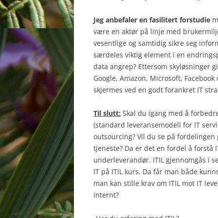
Jeg anbefaler en fasilitert forstudie
me
være en aktør på linje med brukermiljø
vesentlige og samtidig sikre seg infor
særdeles viktig element i en endrings
data angrep? Ettersom skyløsninger gir
Google, Amazon, Microsoft, Facebook 
skjermes ved en godt forankret IT stra
Til slutt:
Skal du igang med å forbedre
(standard leveransemodell for IT servi
outsourcing? Vil du se på fordelingen
tjeneste? Da er det en fordel å forstå IT
underleverandør. ITIL gjennomgås i se
IT på ITIL kurs. Da får man både kunn
man kan stille krav om ITIL mot IT lev
internt?