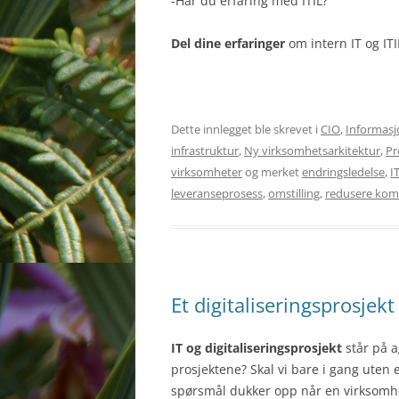
-Har du erfaring med ITIL?
Del dine erfaringer
om intern IT og ITI
Dette innlegget ble skrevet i
CIO
,
Informasj
infrastruktur
,
Ny virksomhetsarkitektur
,
Pr
virksomheter
og merket
endringsledelse
,
I
leveranseprosess
,
omstilling
,
redusere komp
Et digitaliseringsprosjekt
IT og digitaliseringsprosjekt
står på a
prosjektene? Skal vi bare i gang uten
spørsmål dukker opp når en virksomhet