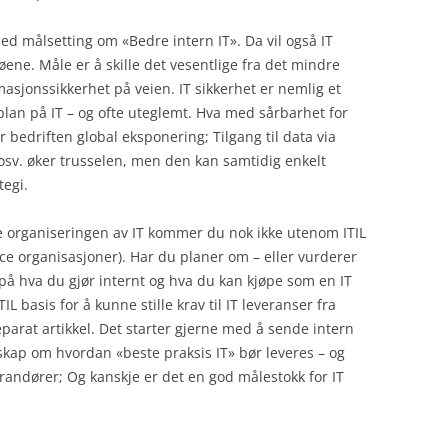
d målsetting om «Bedre intern IT». Da vil også IT
ene. Måle er å skille det vesentlige fra det mindre
masjonssikkerhet på veien. IT sikkerhet er nemlig et
plan på IT – og ofte uteglemt. Hva med sårbarhet for
 bedriften global eksponering; Tilgang til data via
osv. øker trusselen, men den kan samtidig enkelt
tegi.
 organiseringen av IT kommer du nok ikke utenom ITIL
ce organisasjoner). Har du planer om – eller vurderer
 på hva du gjør internt og hva du kan kjøpe som en IT
IL basis for å kunne stille krav til IT leveranser fra
parat artikkel. Det starter gjerne med å sende intern
skap om hvordan «beste praksis IT» bør leveres – og
erandører; Og kanskje er det en god målestokk for IT