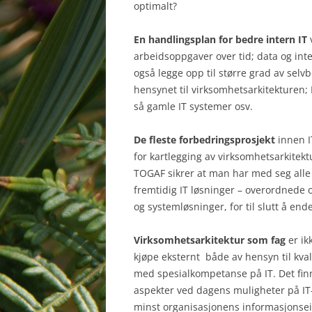
optimalt?
En handlingsplan for bedre intern IT
v
arbeidsoppgaver over tid; data og inte
også legge opp til større grad av selv
hensynet til virksomhetsarkitekturen; D
så gamle IT systemer osv.
De fleste forbedringsprosjekt
innen I
for kartlegging av virksomhetsarkite
TOGAF sikrer at man har med seg alle 
fremtidig IT løsninger – overordnede
og systemløsninger, for til slutt å en
Virksomhetsarkitektur som fag
er ik
kjøpe eksternt både av hensyn til kva
med spesialkompetanse på IT. Det finn
aspekter ved dagens muligheter på IT-i
minst organisasjonens informasjonsei