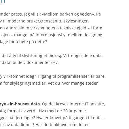
 IT
STRATEGIUTVIKLING
PROSESSF
PROSESSM
CDO
under press. Jeg vil si: «Mellom barken og veden». På
TIPS OG TRIKS
CIO
LITTERATU
 til moderne brukergrensesnitt, skyløsninger,
å den andre siden virksomhetens tekniske gjeld – i form
TEKNOLOGI
GOVERNAN
TRENING
DIGITALISE
masjon – mangel på informasjonsflyt mellom design og
lage for å bøte på dette?
VIRKSOMHETSKRITISKE
INFORMASJ
IOT
CUSTOMER 
APPLIKASJONER
MANAGEME
RISIKOSTYR
IT INFRAS
et å ty til skyløsning et bidrag. Vi trenger dele data,
DIGITALISERING
ENTERPRIS
NYTTIGE V
v data, bilder, dokumenter osv.
MOBILITET
PRODUCT L
TJENESTER 
y virksomhet idag? Tilgang til programlisenser er bare
ROBOTISER
MANAGEME
form for skylagringsmedier. Vet du hvor mange steder
SOSIALE M
PROGRAMVA
 mye «in-house» data.
Og det kreves interne IT ansatte,
 riktig format av verdi. Hva med de 20 år gamle
er på fjernlager? Hva er kravet på tilgangen til data –
er av data finnes? Har du tenkt over om det er