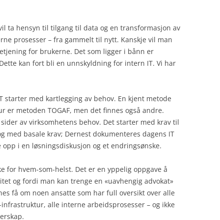
il ta hensyn til tilgang til data og en transformasjon av
rne prosesser – fra gammelt til nytt. Kanskje vil man
betjening for brukerne. Det som ligger i bånn er
ette kan fort bli en unnskyldning for intern IT. Vi har
T starter med kartlegging av behov. En kjent metode
ktur er metoden TOGAF, men det finnes også andre.
sider av virksomhetens behov. Det starter med krav til
 og med basale krav; Dernest dokumenteres dagens IT
de opp i en løsningsdiskusjon og et endringsønske.
ke for hvem-som-helst. Det er en yppelig oppgave å
litet og fordi man kan trenge en «uavhengig advokat»
es få om noen ansatte som har full oversikt over alle
nfrastruktur, alle interne arbeidsprosesser – og ikke
erskap.