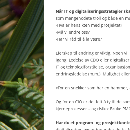
Når IT og digitaliseringsstrategier s
som mangehodete troll og både en mul
-Hva er hensikten med prosjektet?
-Må vi endre oss?
-Har vi råd til å la være?
Eierskap til endring er viktig. Noen vi
igang. Ledelse av CDO eller digitaliser
IT og teknologiforståelse, organisasjon
endringsledelse (m.m.). Mulighet eller
«For en snekker som har en hammer, er
Og for en CIO er det lett å ty til de s
kjerneprosesser – og risiko; Bruke PM
Har du et program- og prosjektkont
digitalisering legges innunder dette. M