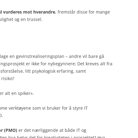
kal vurderes mot hverandre
, fremstår disse for mange
ighet og en trussel.
l lage en gevinstrealiseringsplan – andre vil bare gå
ingsprosjekt er ikke for nybegynnere; Det kreves alt fra
sforståelse, litt psykologisk erfaring, samt
 risiko?
 alt en spiker».
amme verktøyene som vi bruker for å styre IT
O.
or (PMO)
er det nærliggende at både IT og
en hva betyr det for kreativiteten i prosjektet? Hva