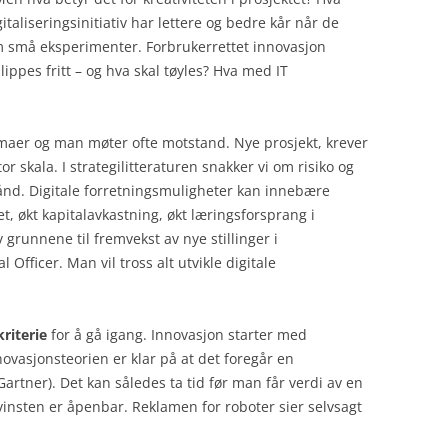
italiseringsinitiativ har lettere og bedre kår når de
om små eksperimenter. Forbrukerrettet innovasjon
lippes fritt – og hva skal tøyles? Hva med IT
maer og man møter ofte motstand. Nye prosjekt, krever
tor skala. I strategilitteraturen snakker vi om risiko og
ånd. Digitale forretningsmuligheter kan innebære
t, økt kapitalavkastning, økt læringsforsprang i
 grunnene til fremvekst av nye stillinger i
 Officer. Man vil tross alt utvikle digitale
kriterie
for å gå igang. Innovasjon starter med
ovasjonsteorien er klar på at det foregår en
rtner). Det kan således ta tid før man får verdi av en
vinsten er åpenbar. Reklamen for roboter sier selvsagt