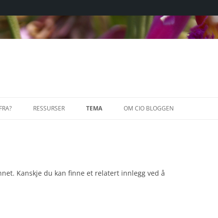
FRA?
RESSURSER
TEMA
OM CIO BLOGGEN
ARTIKLER
INNOVASJONSLEDELSE
ENTREPREN
LEDELSE
GOVERNAN
KURS OG K
net. Kanskje du kan finne et relatert innlegg ved å
ENTREPRE
NY VIRKSOMHETSARKITEKTUR
MARKEDSFØ
ENTERPRIS
STYRING A
OUTSOURCING
MOTIVASJO
IT INFRAS
CROWDSOU