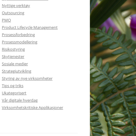
Nyttige verktøy
Outsourcing
PMO
Product Lifecycle Management
Prosessforbedring
Prosessmodellering
Risikostyring
Skytjenester
Sosiale medier
Strategiutvikling
Styring av nye virksomheter
Tips og triks
Ukategorisert
Vår digitale hverdag
Virksomhetskritiske Applikasjoner