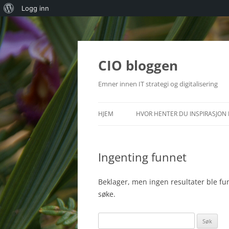
Om
Logg inn
WordPress
Hopp
til
innhold
CIO bloggen
Emner innen IT strategi og digitalisering
HJEM
HVOR HENTER DU INSPIRASJON 
Ingenting funnet
Beklager, men ingen resultater ble fun
søke.
Søk