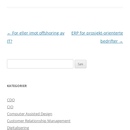
Innleggsnavigasjon
←
For eller imot offshoring av
ERP for prosjekt-orienterte
IT?
bedrifter
→
Søk
etter:
KATEGORIER
CDO
CIO
Computer Assisted Design
Customer Relationship Management
Digitalisering