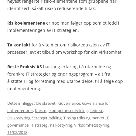
høyest rangerte risiko-elementene som gruppene har
identifisert, såkalt risiko reduserende tiltak.
Risikoelementene
er noe man følger opp som et ledd i
implementeringen av IT strategien.
Ta kontakt
for å vite mer om risikoreduksjon av IT
prosesser, evt et tilbud om workshop for din virksomhet.
Beste Praksis AS
har lang erfaring i å utarbeide og
forankre IT strategier og endringsprogram – alt fra
å støtte IT og forretning med utarbeidelse, til å følge opp
implementering.
Dette innlegget ble skrevet i
Governance
,
Governance for
entreprenører
,
Kurs og kompetanseutvikling
,
Ledelse
,
Risikostyring
,
Strategiutvikling
,
Tips og triks
og merket
IT
governance
,
IT strategi
,
risikostyring
,
Virksomhetsstyring
,
11/02/2018
.