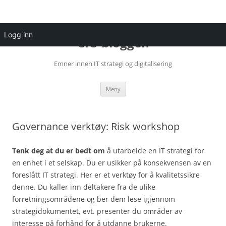
Hopp
til
Logg inn
CIO bloggen
innhold
Emner innen IT strategi og digitalisering
Meny
Governance verktøy: Risk workshop
Tenk deg at du er bedt om
å utarbeide en IT strategi for
en enhet i et selskap. Du er usikker på konsekvensen av en
foreslått IT strategi. Her er et verktøy for å kvalitetssikre
denne. Du kaller inn deltakere fra de ulike
forretningsområdene og ber dem lese igjennom
strategidokumentet, evt. presenter du områder av
interesse på forhånd for å utdanne brukerne.