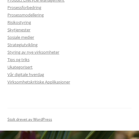
Product Lifecycle Management
Prosessforbedring
Prosessmodellering
Risikostyring
Skytjenester
Sosiale medier
Strategiutvikling
Styring av nye virksomheter
Tips og triks
Ukategorisert
Vår digitale hverdag
Virksomhetskritiske Applikasjoner
Stolt drevet av WordPress