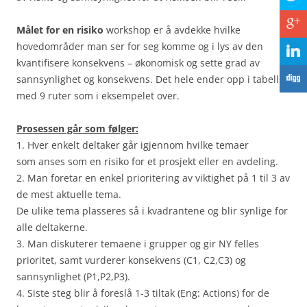
c
Målet for en risiko
workshop er å avdekke hvilke
hovedområder man ser for seg komme og i lys av den
j
kvantifisere konsekvens – økonomisk og sette grad av
F
sannsynlighet og konsekvens. Det hele ender opp i tabell
med 9 ruter som i eksempelet over.
Prosessen går som følger:
1. Hver enkelt deltaker går igjennom hvilke temaer
som anses som en risiko for et prosjekt eller en avdeling.
2. Man foretar en enkel prioritering av viktighet på 1 til 3 av
de mest aktuelle tema.
De ulike tema plasseres så i kvadrantene og blir synlige for
alle deltakerne.
3. Man diskuterer temaene i grupper og gir NY felles
prioritet, samt vurderer konsekvens (C1, C2,C3) og
sannsynlighet (P1,P2,P3).
4. Siste steg blir å foreslå 1-3 tiltak (Eng: Actions) for de